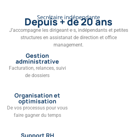
Secrétaire indépendante
Depuis + de 20 ans
J’accompagne les dirigeant·e·s, indépendants et petites
structures en assistanat de direction et office
management.
Gestion
administrative
Facturation, relances, suivi
de dossiers
Organisation et
optimisation
De vos processus pour vous
faire gagner du temps
Support RH