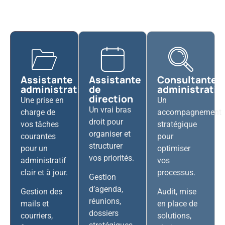
Assistante
Assistante
Consultante
administrative
de
administrativ
direction
Une prise en
Un
Un vrai bras
charge de
accompagnement
droit pour
vos tâches
stratégique
organiser et
courantes
pour
structurer
pour un
optimiser
vos priorités.
administratif
vos
clair et à jour.
processus.
Gestion
d’agenda,
Gestion des
Audit, mise
réunions,
mails et
en place de
dossiers
courriers,
solutions,