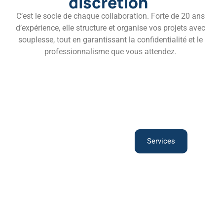
discrétion
C’est le socle de chaque collaboration. Forte de 20 ans
d’expérience, elle structure et organise vos projets avec
souplesse, tout en garantissant la confidentialité et le
professionnalisme que vous attendez.
Vous manquez de
temps pour votre
Services
administratif ?
Déléguez
efficacement
et
concentrez-
vous sur