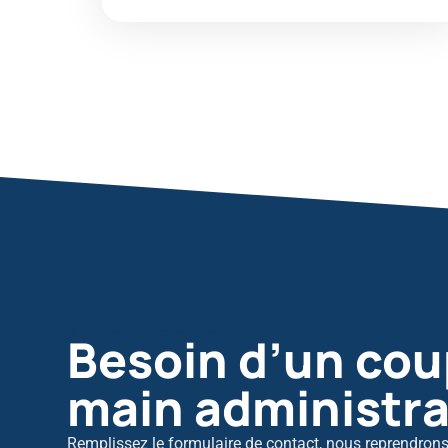
Me contacter
Besoin d’un cou
main administrat
Remplissez le formulaire de contact, nous reprendron