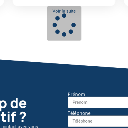
Voir la suite
Prénom
p de
if ?
Téléphone
s contact avec vous