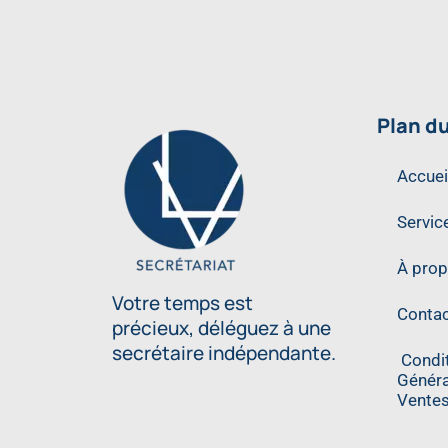
Plan du
Accuei
Servic
À pro
Votre temps est
Contac
précieux, déléguez à une
secrétaire indépendante.
Condi
Généra
Vente