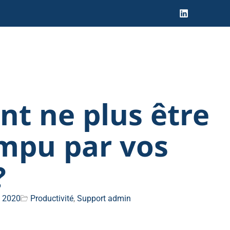
t ne plus être
mpu par vos
?
, 2020
Productivité
,
Support admin