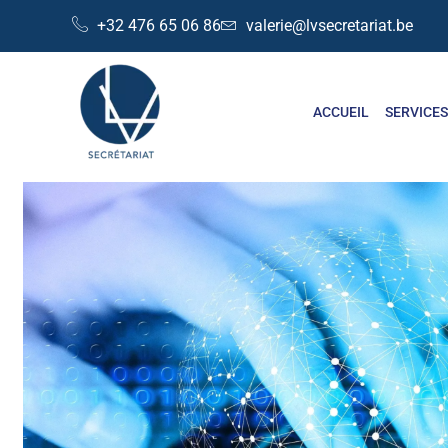
+32 476 65 06 86
valerie@lvsecretariat.be
ACCUEIL
SERVICE