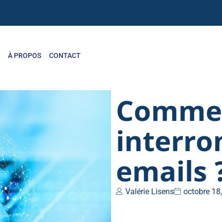
S
À PROPOS
CONTACT
Commen
interro
emails 
Valérie Lisens
octobre 18