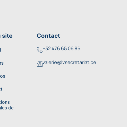
 site
Contact
+32 476 65 06 86
l
valerie@lvsecretariat.be
es
pos
t
tions
les de
s